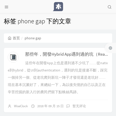
标签 phone gap 下的文章
首页
phone gap
那些年，開發Hybrid App遇到過的坑（React Native）
這些年在開發App上也是遇到過不少坑了……從nativ
e到hybrid，從UI到authentication，遇到的坑是接連不斷，踩完
一個掉另一個、從老坑爬到新坑一陣子才發現還是老坑好……
現在基本沉澱好了，來總結一下，為以後失憶的自己以及正在
辛苦挖掘的新入行的農民們留下點蛛絲馬跡。
WiseClock
2018 年 09 月 15 日
暂无评论