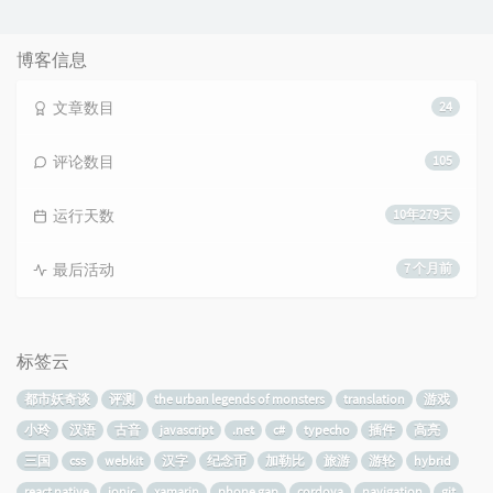
博客信息
文章数目
24
评论数目
105
运行天数
10年279天
最后活动
7 个月前
标签云
都市妖奇谈
评测
the urban legends of monsters
translation
游戏
小玲
汉语
古音
javascript
.net
c#
typecho
插件
高亮
三国
css
webkit
汉字
纪念币
加勒比
旅游
游轮
hybrid
react native
ionic
xamarin
phone gap
cordova
navigation
git