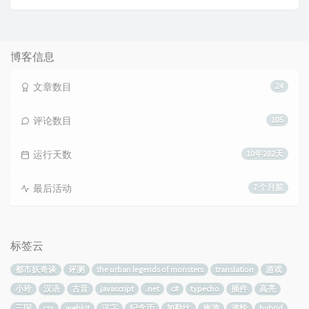
博客信息
文章数目
24
评论数目
105
运行天数
10年282天
最后活动
7 个月前
标签云
都市妖奇谈
评测
the urban legends of monsters
translation
游戏
小玲
汉语
古音
javascript
.net
c#
typecho
插件
高亮
三国
css
webkit
汉字
纪念币
加勒比
旅游
游轮
hybrid