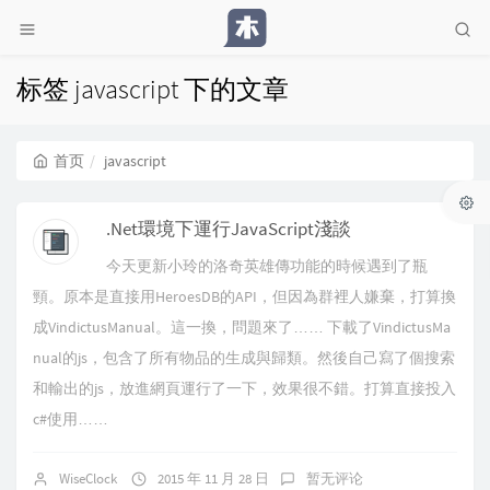
标签 javascript 下的文章
首页
javascript
.Net環境下運行JavaScript淺談
今天更新小玲的洛奇英雄傳功能的時候遇到了瓶
頸。原本是直接用HeroesDB的API，但因為群裡人嫌棄，打算換
成VindictusManual。這一換，問題來了…… 下載了VindictusMa
nual的js，包含了所有物品的生成與歸類。然後自己寫了個搜索
和輸出的js，放進網頁運行了一下，效果很不錯。打算直接投入
c#使用……
WiseClock
2015 年 11 月 28 日
暂无评论